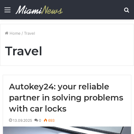
Menu
S
fo
Home
/
Travel
Travel
Autokey24: your reliable
partner in solving problems
with car locks
13.09.2025
0
693