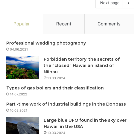
Next page
Popular
Recent
Comments
Professional wedding photography
04.06.2021
Forbidden territory: the secrets of
the “closed” Hawaiian island of
Niihau
10.03.2024
Types of gas boilers and their classification
14.07.2022
Part -time work of industrial buildings in the Donbass
10.03.2021
Large blue UFO found in the sky over
Hawaii in the USA
10.03.2024