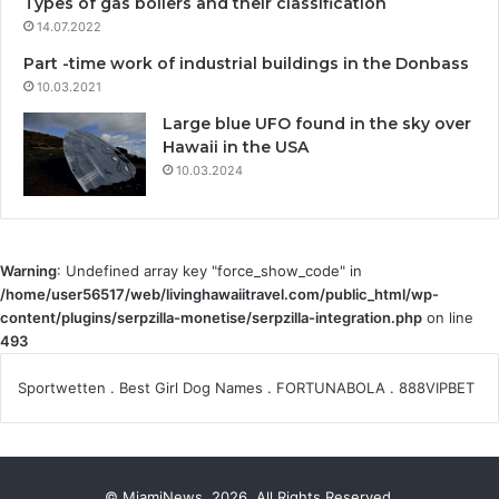
Types of gas boilers and their classification
14.07.2022
Part -time work of industrial buildings in the Donbass
10.03.2021
Large blue UFO found in the sky over
Hawaii in the USA
10.03.2024
Warning
: Undefined array key "force_show_code" in
/home/user56517/web/livinghawaiitravel.com/public_html/wp-
content/plugins/serpzilla-monetise/serpzilla-integration.php
on line
493
Sportwetten
.
Best Girl Dog Names
.
FORTUNABOLA
.
888VIPBET
© MiamiNews, 2026, All Rights Reserved.