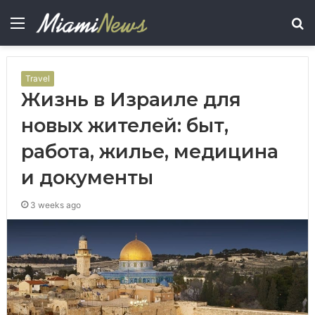
Menu
S
fo
Travel
Жизнь в Израиле для
новых жителей: быт,
работа, жилье, медицина
и документы
3 weeks ago