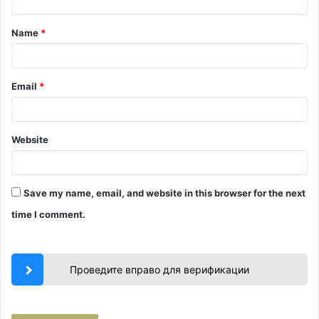
t
Name
*
*
Email
*
Website
Save my name, email, and website in this browser for the next
time I comment.
Проведите вправо для верификации