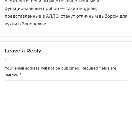
сложности. Если вы ищете качественный и
функциональный прибор — такие модели,
представленные в АЛЛО, станут отличным выбором для
кухни в Запорожье.
Leave a Reply
Your email address will not be published.
Required fields are
marked
*
C
o
m
m
e
n