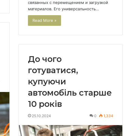
связанных с перемещением и загрузкой
материалов. Его универсальность…
Read More »
До чого
готуватися,
купуючи
7
автомобіль старше
10 років
25.10.2024
0
1,334