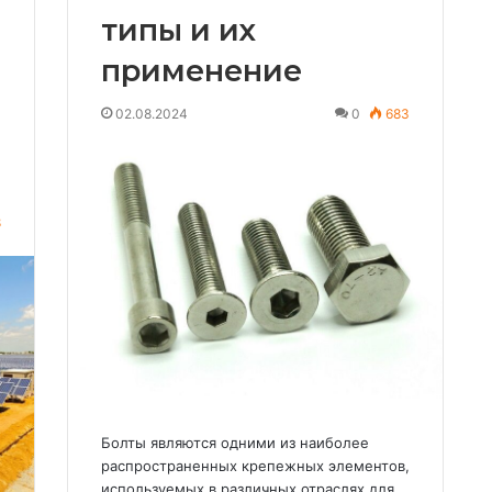
типы и их
применение
02.08.2024
0
683
8
Болты являются одними из наиболее
распространенных крепежных элементов,
используемых в различных отраслях для