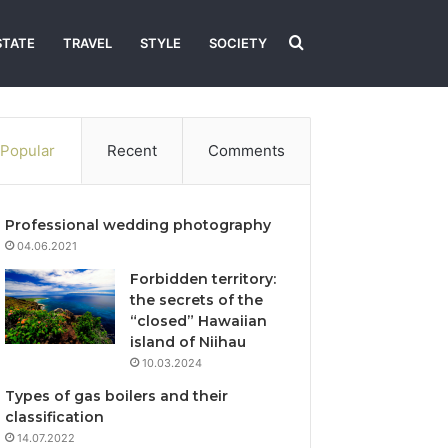
Search
STATE
TRAVEL
STYLE
SOCIETY
for
Popular
Recent
Comments
Professional wedding photography
04.06.2021
Forbidden territory:
the secrets of the
“closed” Hawaiian
island of Niihau
10.03.2024
Types of gas boilers and their
classification
14.07.2022