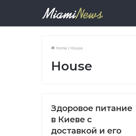
Home
/
House
House
Здоровое питание
в Киеве с
доставкой и его