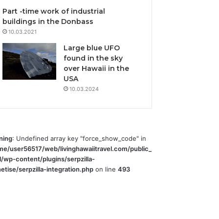
Part -time work of industrial
buildings in the Donbass
10.03.2021
Large blue UFO
found in the sky
over Hawaii in the
USA
10.03.2024
ning
: Undefined array key "force_show_code" in
me/user56517/web/livinghawaiitravel.com/public_
l/wp-content/plugins/serpzilla-
tise/serpzilla-integration.php
on line
493