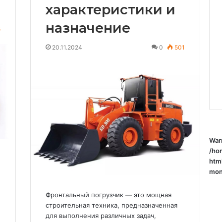
характеристики и
назначение
5
20.11.2024
0
501
War
/ho
htm
mone
Фронтальный погрузчик — это мощная
строительная техника, предназначенная
для выполнения различных задач,