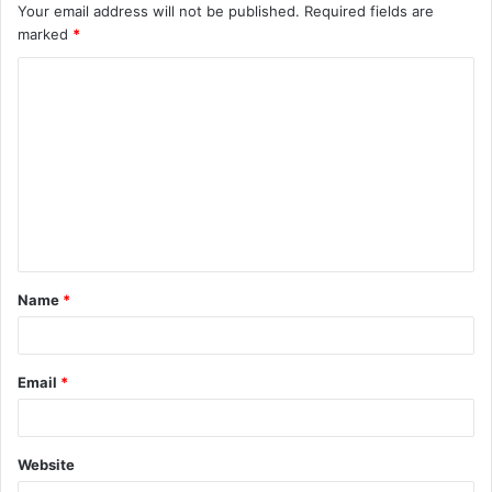
Your email address will not be published.
Required fields are
marked
*
C
o
m
m
e
n
t
Name
*
*
Email
*
Website