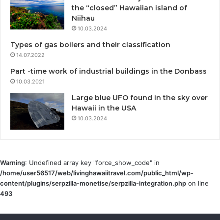
the “closed” Hawaiian island of
Niihau
10.03.2024
Types of gas boilers and their classification
14.07.2022
Part -time work of industrial buildings in the Donbass
10.03.2021
Large blue UFO found in the sky over
Hawaii in the USA
10.03.2024
Warning
: Undefined array key "force_show_code" in
/home/user56517/web/livinghawaiitravel.com/public_html/wp-
content/plugins/serpzilla-monetise/serpzilla-integration.php
on line
493