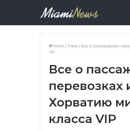
Home
/
Travel
/
Все о пассажирских пере
VIP
Все о пасса
перевозках 
Хорватию м
класса VIP