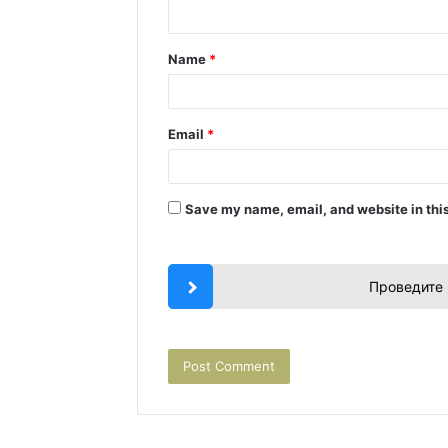
n
t
Name
*
*
Email
*
Save my name, email, and website in this
Проведите 