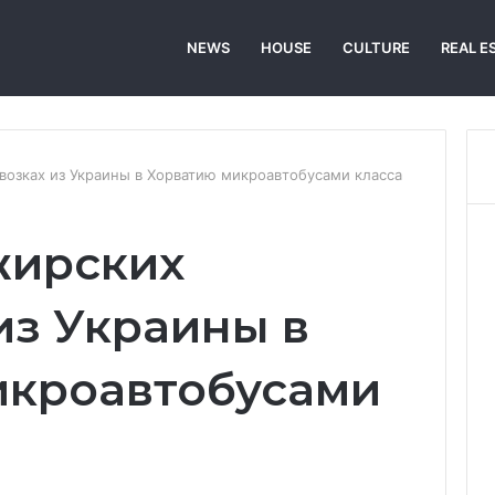
NEWS
HOUSE
CULTURE
REAL E
возках из Украины в Хорватию микроавтобусами класса
жирских
из Украины в
икроавтобусами