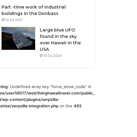
Part -time work of industrial
buildings in the Donbass
10.03.2021
Large blue UFO
found in the sky
over Hawaii in the
USA
10.03.2024
ning
: Undefined array key "force_show_code" in
me/user56517/web/livinghawaiitravel.com/public_
l/wp-content/plugins/serpzilla-
tise/serpzilla-integration.php
on line
493