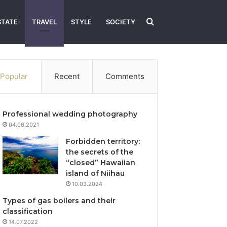
Search
STATE
TRAVEL
STYLE
SOCIETY
for
Popular
Recent
Comments
Professional wedding photography
04.06.2021
Forbidden territory:
the secrets of the
“closed” Hawaiian
island of Niihau
10.03.2024
Types of gas boilers and their
classification
14.07.2022