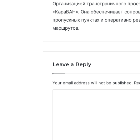
Организацией трансграничного прое
«КараВАН». Она обеспечивает сопров
пропускных пунктах и оперативно ре
маршрутов.
Leave a Reply
Your email address will not be published.
Re
C
o
m
m
e