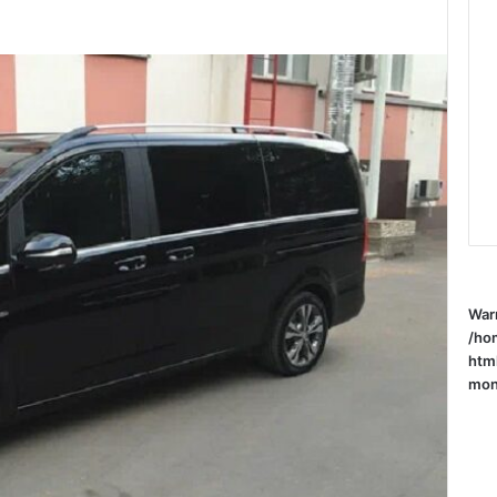
War
/ho
htm
mone