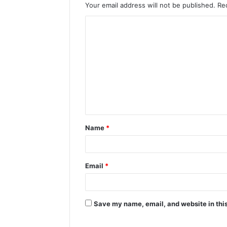
Your email address will not be published.
Re
C
o
m
m
e
n
t
Name
*
*
Email
*
Save my name, email, and website in this