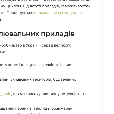
чим циклом.
Від якості приладів, їх можливостей
оти. Пропонується
промислове світлодіодне
а.
тлювальних приладів
робництво в Україні і серед великого
ти:
отужності для цехів, складів та інших
алей, складських територій, будівельних
діонів
, що має високу одиничну потужність та
ащення парників, теплиць, оранжерей,