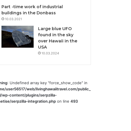
Part -time work of industrial
buildings in the Donbass
10.03.2021
Large blue UFO
found in the sky
over Hawaii in the
USA
10.03.2024
ning
: Undefined array key "force_show_code" in
me/user56517/web/livinghawaiitravel.com/public_
l/wp-content/plugins/serpzilla-
tise/serpzilla-integration.php
on line
493