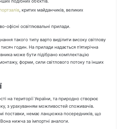
нших подібних об’єктів.
портзалів
, критих майданчиків, великих
во-офісні освітлювальні прилади.
ання такого типу варто виділити високу світлову
 тисяч годин. На прилади надається п’ятирічна
овника може бути підібрано комплектацію
монтажу, форми, сили світлового потоку та інших
ї
ті на території України, та природно створює
нку, з урахуванням можливостей споживачів.
мі поставки, немає ланцюжка посередників, що
 Вона нижча за імпортні аналоги.