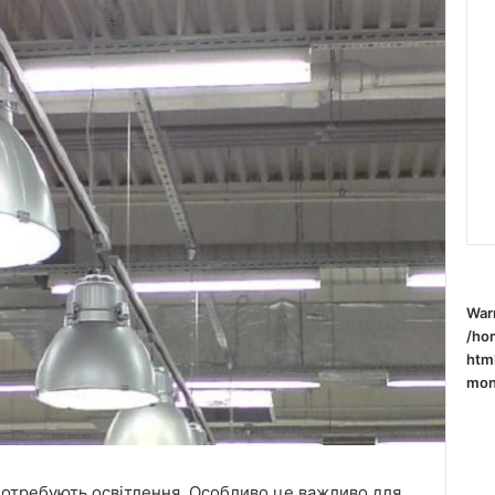
War
/ho
htm
mone
потребують освітлення. Особливо це важливо для