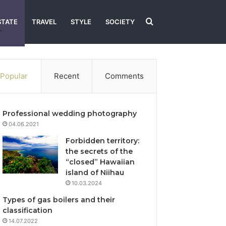
Search
STATE
TRAVEL
STYLE
SOCIETY
for
Popular
Recent
Comments
Professional wedding photography
04.06.2021
Forbidden territory:
the secrets of the
“closed” Hawaiian
island of Niihau
10.03.2024
Types of gas boilers and their
classification
14.07.2022