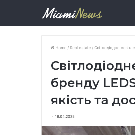
Home
/
Real estate
/
Світлодіодне освітле
Світлодіодне
бренду LEDS
якість та до
19.04.2025