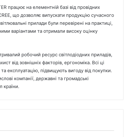
ER працює на елементній базі від провідних
 CREE, що дозволяє випускати продукцію сучасного
світлювальні прилади були перевірені на практиці,
ними варіантами та отримали високу оцінку
тривалий робочий ресурс світлодіодних приладів,
ист від зовнішніх факторів, ергономіка. Всі ці
а експлуатацію, підвищують вигоду від покупки.
лові компанії, державні та громадські
л країни.