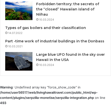
Forbidden territory: the secrets of
the “closed” Hawaiian island of
Niihau
10.03.2024
Types of gas boilers and their classification
14.07.2022
Part -time work of industrial buildings in the Donbass
10.03.2021
Large blue UFO found in the sky over
Hawaii in the USA
10.03.2024
Warning
: Undefined array key "force_show_code" in
/home/user56517/web/livinghawaiitravel.com/public_html/wp-
content/plugins/serpzilla-monetise/serpzilla-integration.php
on line
493