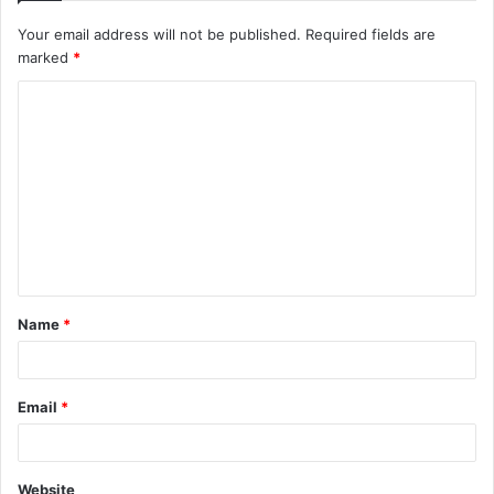
Your email address will not be published.
Required fields are
marked
*
C
o
m
m
e
n
t
Name
*
*
Email
*
Website