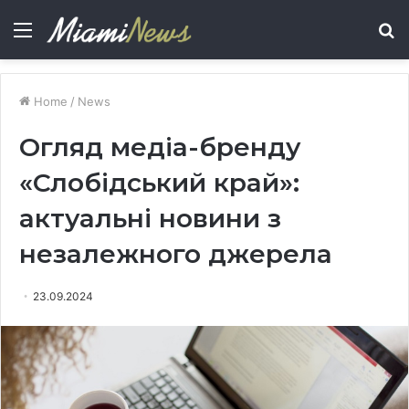
Menu
S
fo
Home
/
News
Огляд медіа-бренду
«Слобідський край»:
актуальні новини з
незалежного джерела
23.09.2024