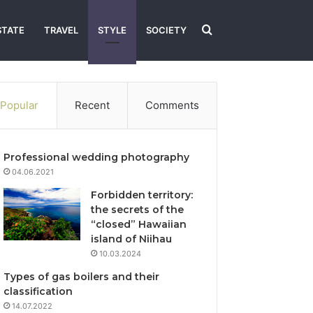
Search
STATE
TRAVEL
STYLE
SOCIETY
for
Popular
Recent
Comments
Professional wedding photography
04.06.2021
Forbidden territory:
the secrets of the
“closed” Hawaiian
island of Niihau
10.03.2024
Types of gas boilers and their
classification
14.07.2022