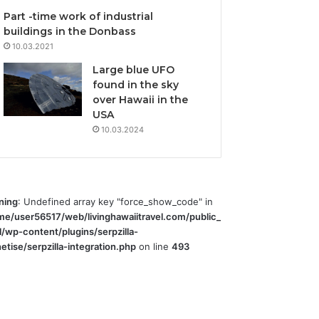
Part -time work of industrial
buildings in the Donbass
10.03.2021
Large blue UFO
found in the sky
over Hawaii in the
USA
10.03.2024
ning
: Undefined array key "force_show_code" in
me/user56517/web/livinghawaiitravel.com/public_
l/wp-content/plugins/serpzilla-
tise/serpzilla-integration.php
on line
493