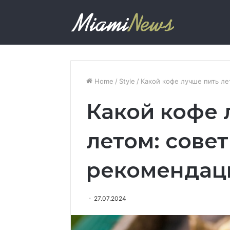
Home
/
Style
/
Какой кофе лучше пить л
Какой кофе 
летом: совет
рекомендац
27.07.2024