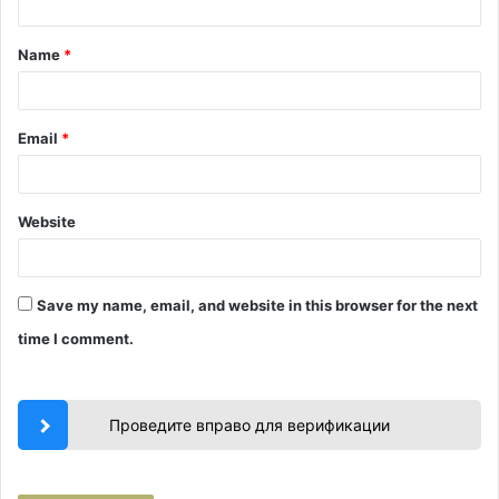
t
Name
*
*
Email
*
Website
Save my name, email, and website in this browser for the next
time I comment.
Проведите вправо для верификации