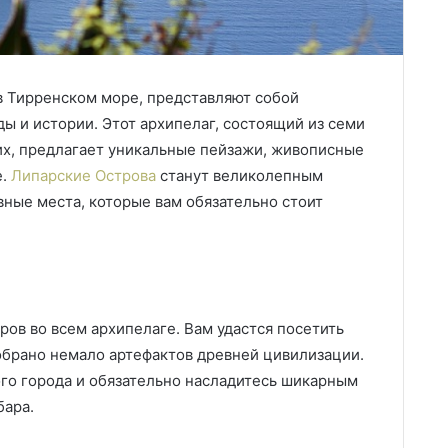
в Тирренском море, представляют собой
ы и истории.
Этот архипелаг, состоящий из семи
их, предлагает уникальные пейзажи, живописные
е.
Липарские Острова
станут великолепным
вные места, которые вам обязательно стоит
ов во всем архипелаге. Вам удастся посетить
обрано немало артефактов древней цивилизации.
ого города и обязательно насладитесь шикарным
бара.