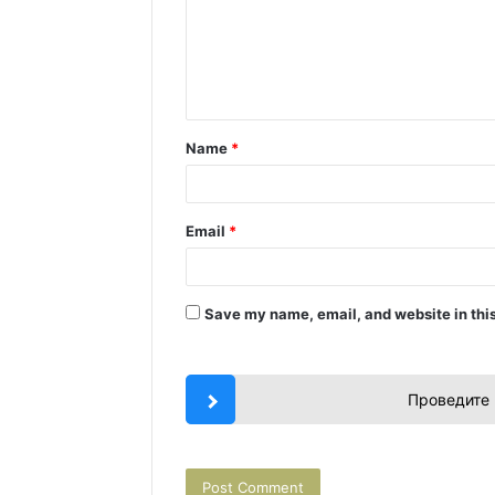
m
e
n
t
Name
*
*
Email
*
Save my name, email, and website in this
Проведите 