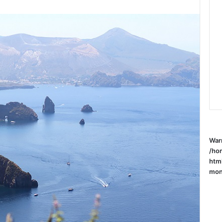
War
/ho
htm
mone