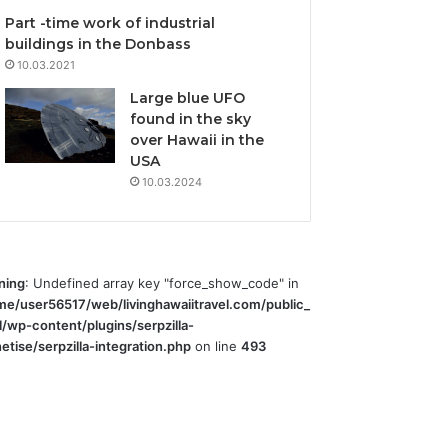
Part -time work of industrial
buildings in the Donbass
10.03.2021
Large blue UFO
found in the sky
over Hawaii in the
USA
10.03.2024
ning
: Undefined array key "force_show_code" in
me/user56517/web/livinghawaiitravel.com/public_
l/wp-content/plugins/serpzilla-
tise/serpzilla-integration.php
on line
493