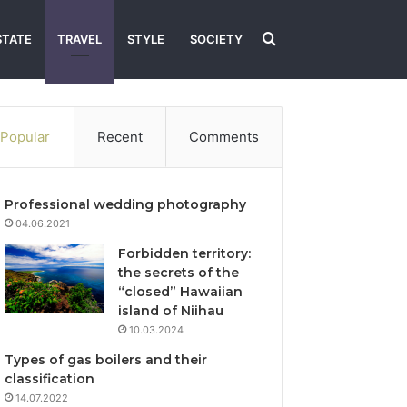
Search
STATE
TRAVEL
STYLE
SOCIETY
for
Popular
Recent
Comments
Professional wedding photography
04.06.2021
Forbidden territory:
the secrets of the
“closed” Hawaiian
island of Niihau
10.03.2024
Types of gas boilers and their
classification
14.07.2022